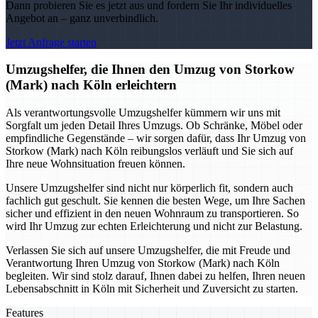
Dann probieren Sie es jetzt aus und fordern Sie Ihr individuelles
Angebot an – ganz unverbindlich.
Jetzt Anfrage starten
Umzugshelfer, die Ihnen den Umzug von Storkow
(Mark) nach Köln erleichtern
Als verantwortungsvolle Umzugshelfer kümmern wir uns mit
Sorgfalt um jeden Detail Ihres Umzugs. Ob Schränke, Möbel oder
empfindliche Gegenstände – wir sorgen dafür, dass Ihr Umzug von
Storkow (Mark) nach Köln reibungslos verläuft und Sie sich auf
Ihre neue Wohnsituation freuen können.
Unsere Umzugshelfer sind nicht nur körperlich fit, sondern auch
fachlich gut geschult. Sie kennen die besten Wege, um Ihre Sachen
sicher und effizient in den neuen Wohnraum zu transportieren. So
wird Ihr Umzug zur echten Erleichterung und nicht zur Belastung.
Verlassen Sie sich auf unsere Umzugshelfer, die mit Freude und
Verantwortung Ihren Umzug von Storkow (Mark) nach Köln
begleiten. Wir sind stolz darauf, Ihnen dabei zu helfen, Ihren neuen
Lebensabschnitt in Köln mit Sicherheit und Zuversicht zu starten.
Features